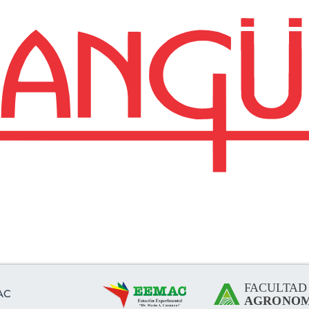
 de la Estación Expe
"Mario A. Cassinoni"
AC