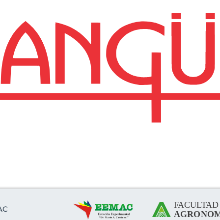
 de la Estación Expe
"Mario A. Cassinoni"
AC