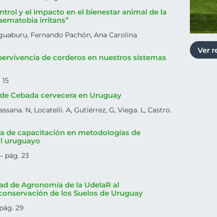
trol y el impacto en el bienestar animal de la
ematobia irritans”
guaburu, Fernando Pachón, Ana Carolina
Ver r
upervivencia de corderos en nuestros sistemas
 15
o de Cebada cervecera en Uruguay
ssana. N, Locatelli. A, Gutiérrez, G, Viega. L, Castro.
 de capacitación en metodologías de
ral uruguayo
 – pág. 23
tad de Agronomía de la UdelaR al
conservación de los Suelos de Uruguay
 pág. 29