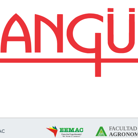
 de la Estación Expe
"Mario A. Cassinoni"
AC