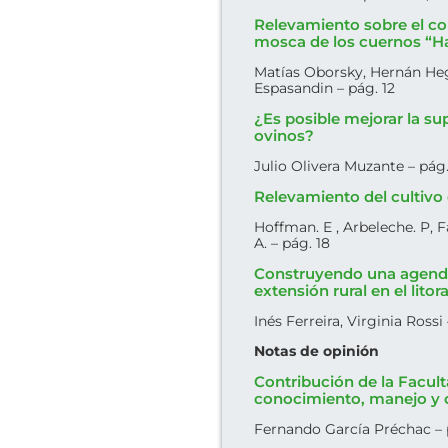
Relevamiento sobre el con
mosca de los cuernos “Ha
Matías Oborsky, Hernán He
Espasandin – pág. 12
¿Es posible mejorar la s
ovinos?
Julio Olivera Muzante – pág.
Relevamiento del cultiv
Hoffman. E , Arbeleche. P, Fa
A. – pág. 18
Construyendo una agenda
extensión rural en el lito
Inés Ferreira, Virginia Rossi
Notas de opinión
Contribución de la Facul
conocimiento, manejo y 
Fernando García Préchac –