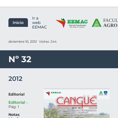
Ir a
Inicio
web
EEMAC
diciembre 10, 2012
Visitas: 244
Nº 32
2012
Editorial
Editorial
–
Pág. 1
Notas