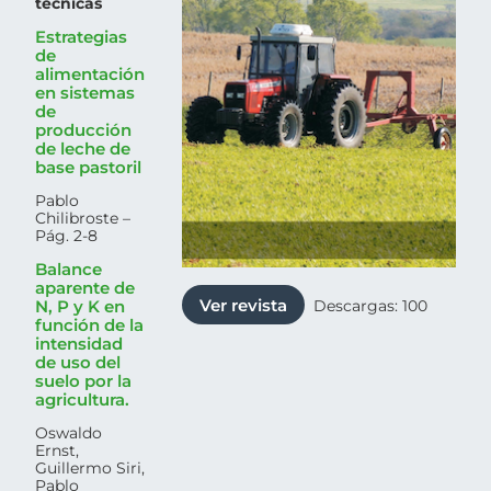
técnicas
Estrategias
de
alimentación
en sistemas
de
producción
de leche de
base pastoril
Pablo
Chilibroste –
Pág. 2-8
Balance
aparente de
Ver revista
Descargas: 100
N, P y K en
función de la
intensidad
de uso del
suelo por la
agricultura.
Oswaldo
Ernst,
Guillermo Siri,
Pablo